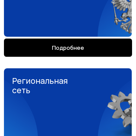
Формирование региональных
сообществ
Подробнее
Нетворкинг внутри сообщества
Сотрудничество
— Ежегодный Форум
с партнерами
негосударственного
образования и другие
мероприятия
Помощь и совместный поиск
решений
Подробнее
Гибкие форматы взаимодействия
О главном
Взаимная интеграция в проекты