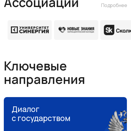
Подробнее
Взаимодействие с профильными
Региональная
органами власти
сеть
Нормативно-правовая
деятельность
Участие представителей в
экспертных органах и рабочих
группах
Подробнее
Представительства
Развитие
Ассоциации в регионах
сообщества
Сотрудничество с
профильными региональными
органами власти