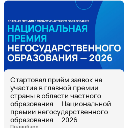
Написать обращение
ЮРИДИЧЕСКАЯ ИНФОРМАЦИЯ
АССОЦИАЦИЯ НЕГОСУДАРСТВЕННОГО ОБРАЗОВАНИЯ,
105318, Г. МОСКВА, МУНИЦИПАЛЬНЫЙ ОКРУГ СОКОЛИНАЯ ГОРА,
ИЗМАЙЛОВСКИЙ ВАЛ, Д. 2, 7 ЭТАЖ, ПОМ. I, ЧАСТЬ КОМ. 11,
ДИРЕКТОР: ВАСИЛЬЕВ АРТЕМ ИГОРЕВИЧ
ОГРН:
1227700303115
Р/С:
40703810338000020790
ИНН:
9719026325
К/С:
30101810400000000225
КПП:
771901001
БИК:
044525225
БАНК:
ПАО СБЕРБАНК
© 2026 ВСЕ ПРАВА ЗАЩИЩЕНЫ