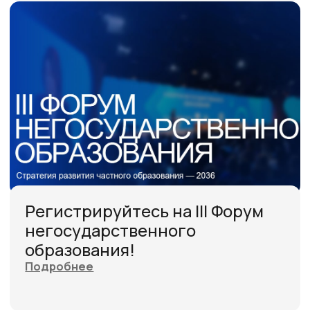
Частное образование
активно создает и внедряет
новые образовательные
технологии, и сегодня
особенно важно учитывать
этот опыт, поскольку нам
предстоит подготовить
детей к очень гибкому,
быстро меняющемуся миру.
Миру, в котором новые
технологии у нас на глазах
ГЛАВНАЯ
ОБ АССОЦИ
меняют привычные
профессии. Будущее куется
в сфере образования!