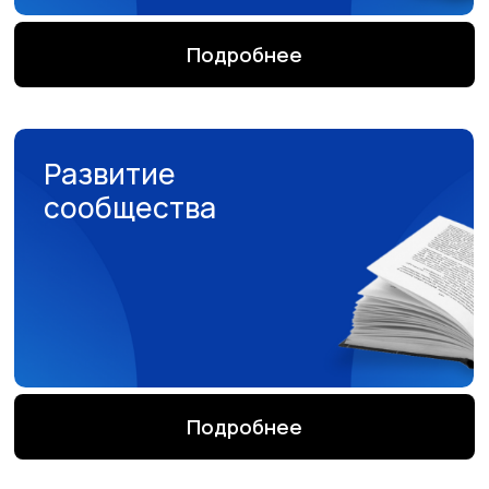
и мероприятия
Реализация совместных проектов
Проект Стратегии развития
частного образования в РФ
Ознакомиться
В Москве прошел III Форум
негосударственного
образования
Подробнее