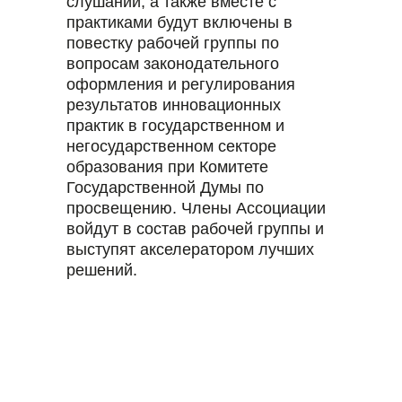
слушаний, а также вместе с
практиками будут включены в
повестку рабочей группы по
вопросам законодательного
оформления и регулирования
результатов инновационных
практик в государственном и
ЮРИДИЧЕСКАЯ ИНФОРМАЦИЯ
негосударственном секторе
образования при Комитете
АССОЦИАЦИЯ НЕГОСУДАРСТВЕННОГО ОБРАЗОВАНИЯ,
105318, Г. МОСКВА, МУНИЦИПАЛЬНЫЙ ОКРУГ СОКОЛИНАЯ ГОРА,
Государственной Думы по
ИЗМАЙЛОВСКИЙ ВАЛ, Д. 2, 7 ЭТАЖ, ПОМ. I, ЧАСТЬ КОМ. 11,
ДИРЕКТОР: ВАСИЛЬЕВ АРТЕМ ИГОРЕВИЧ
просвещению. Члены Ассоциации
войдут в состав рабочей группы и
ОГРН:
1227700303115
Р/С:
40703810338000020790
выступят акселератором лучших
ИНН:
9719026325
К/С:
30101810400000000225
решений.
КПП:
771901001
БИК:
044525225
БАНК:
ПАО СБЕРБАНК
© 2026 ВСЕ ПРАВА ЗАЩИЩЕНЫ
ПОЛИТИКА
КОНФИДЕНЦИАЛЬНОСТИ